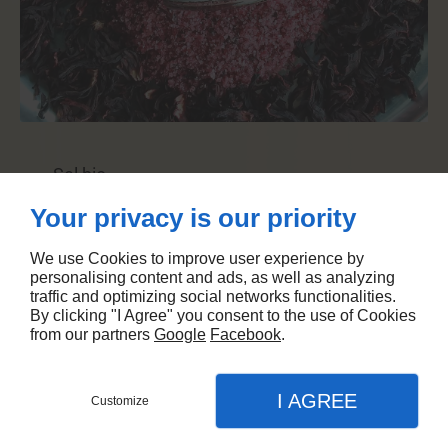
Sel bio
Composé de sel de Salies de Béarn et de
Your privacy is our priority
brisures d'hibiscus.
Il est conseillé de le consommer sur une viande
We use Cookies to improve user experience by
grillée, ou un poisson grillé, des légumes
personalising content and ads, as well as analyzing
traffic and optimizing social networks functionalities.
vapeur, des œufs à la coque, des tomates à
By clicking "I Agree" you consent to the use of Cookies
la mozzarella...
from our partners
Google
Facebook
.
I AGREE
Customize
SUPREME BOISSONS
Contactez-nous
Nos
Menu
Appel
produits